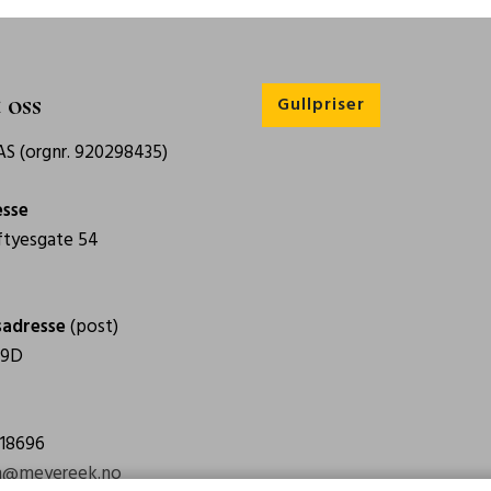
 oss
Gullpriser
S (orgnr. 920298435)
esse
tyesgate 54
sadresse
(post)
 9D
918696
n@meyereek.no