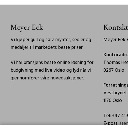
Meyer Eek
Kontakt
Vi kjøper gull og sølv mynter, sedler og
Meyer Eek A
medaljer til markedets beste priser.
Kontoradr
Vi har bransjens beste online løsning for
Thomas Hef
budgivning med live video og lyd når vi
0267 Oslo
gjennomfører våre hovedauksjoner.
Forretning
Vestbrynet
1176 Oslo
Tel: +47 41
E-post:
ste