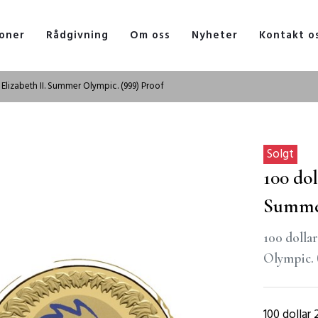
oner
Rådgivning
Om oss
Nyheter
Kontakt o
 Elizabeth II. Summer Olympic. (999) Proof
Solgt
100 dol
Summer
100 dolla
Olympic. 
100 dollar