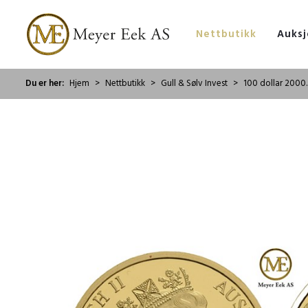
Nettbutikk
Auksj
Du er her:
Hjem
Nettbutikk
Gull & Sølv Invest
100 dollar 2000.