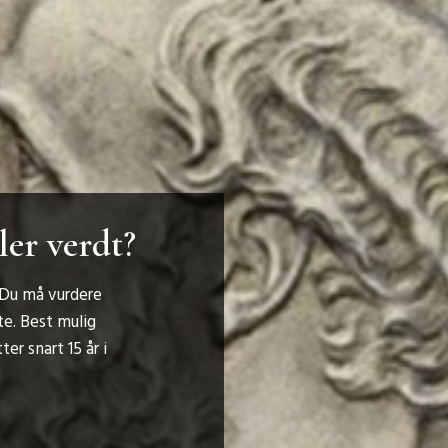
ler verdt?
. Du må vurdere
te. Best mulig
er snart 15 år i