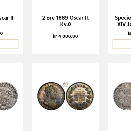
car II.
2 øre 1889 Oscar II.
Specie
Kv.0
XIV J
00
k
kr 4 000,00