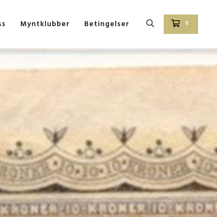
ss
Myntklubber
Betingelser
0