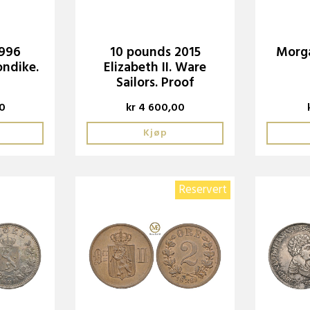
1996
10 pounds 2015
Morga
ondike.
Elizabeth II. Ware
Sailors. Proof
00
kr 4 600,00
Kjøp
Reservert