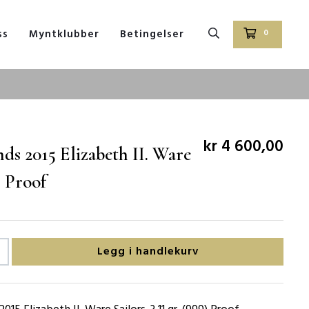
ss
Myntklubber
Betingelser
0
kr 4 600,00
ds 2015 Elizabeth II. Ware
. Proof
Legg i handlekurv