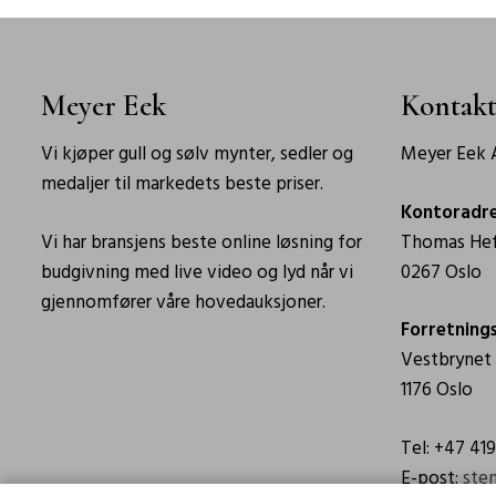
Meyer Eek
Kontakt
Vi kjøper gull og sølv mynter, sedler og
Meyer Eek A
medaljer til markedets beste priser.
Kontoradr
Vi har bransjens beste online løsning for
Thomas Hef
budgivning med live video og lyd når vi
0267 Oslo
gjennomfører våre hovedauksjoner.
Forretning
Vestbrynet
1176 Oslo
Tel: +47 41
E-post:
ste