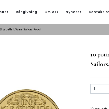
oner
Rådgivning
Om oss
Nyheter
Kontakt o
izabeth II. Ware Sailors. Proof
10 poun
Sailors