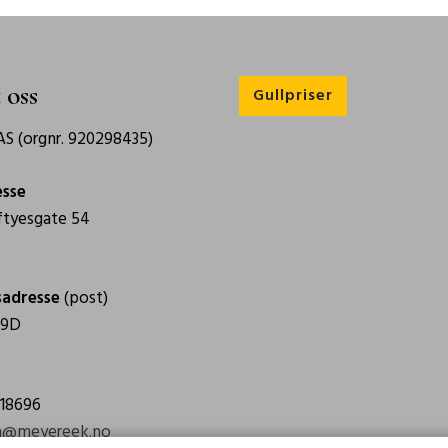
 oss
Gullpriser
S (orgnr. 920298435)
esse
tyesgate 54
sadresse
(post)
 9D
918696
n@meyereek.no