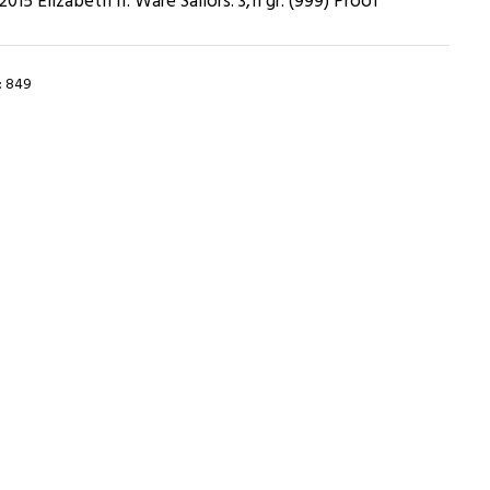
015 Elizabeth II. Ware Sailors. 3,11 gr. (999) Proof
: 849