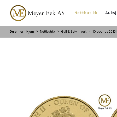
Nettbutikk
Auksj
Du er her:
Hjem
Nettbutikk
Gull & Sølv Invest
10 pounds 2015 El